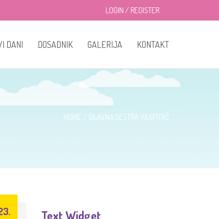
LOGIN
/
REGISTER
I DANI
DOSADNIK
GALERIJA
KONTAKT
Dokumentacija za upis
HOME
GLAVNA SESTRA VASPITAČ
23.
Text Widget