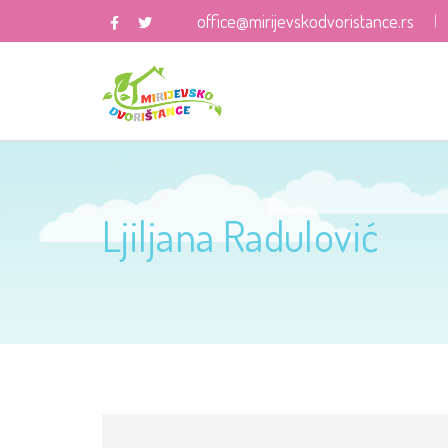
office@mirijevskodvoristance.rs
Ljiljana Radulović