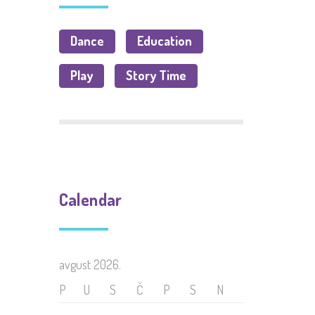
Dance
Education
Play
Story Time
Calendar
avgust 2026.
P
U
S
Č
P
S
N