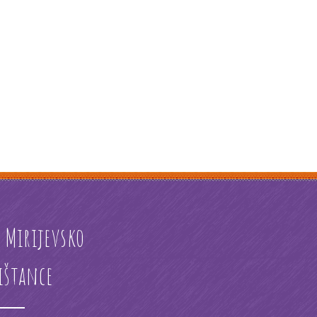
ć Mirijevsko
ištance