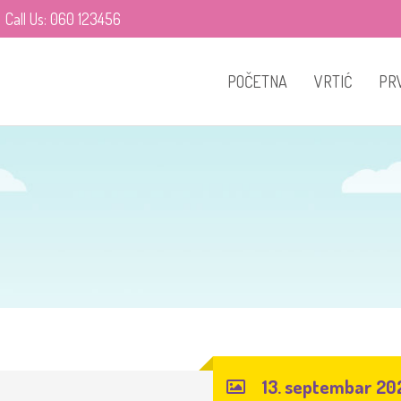
Call Us: 060 123456
POČETNA
VRTIĆ
PRV
Jasle, Vrtić,
Predškolsko
Naš tim
13. septembar 20