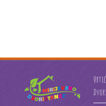
Vrti
Dvor